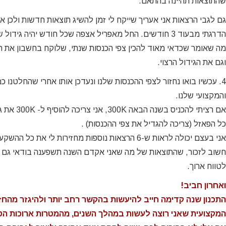
שהתוצאות תהיינה בהתאם.
גם לגבי הרצאות אני אעריך שייקח לי זמן להשיג תוצאות חדשות ולכן 
הדרגתי מבעוד 3 חודשים. החל מאפריל אצפה שכל חודש יהיה גידול שנראה לי סביר.
מה שאומר שכדאי מאוד להכין צפי הכנסות שנתי, שלוקח בחשבון את ת
וגם את הגידול הרצוי.
4. עכשיו בואו נחזור לצפי ההכנסות שלנו ונעדכן אותו אחרי שהחלטנו
והמקצועי שלנו.
אם רציתי ל
כל הפאזל (צריכה להגדיל את צפי ההכנסות) .
אני בעצם יכולה לראות ש-6 הרצאות נוספות מחזירות לי את כל ההשקעה בפיתוח עסקי השנה.
חשוב לזכור, שהתוצאות של מה שאני אקדם השנה תשפענה בודאי גם ע
לטווח ארוך.
ואחרון חביב!
התכנון שנה קדימה חייב להיעשות בהקשר רחב יותר ולהיגזר מהחז
המקצועית שאני רוצה לעשות במהלך השנים, מהמטרות ארוכות הטוו