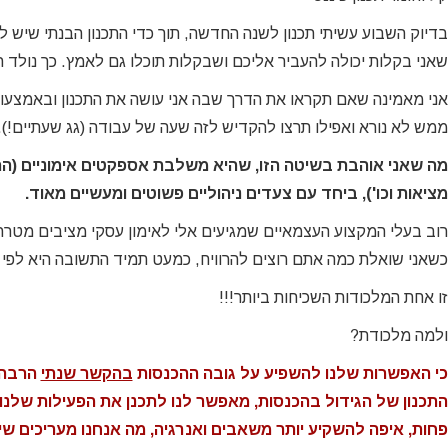
בדיוק השבוע עשיתי תכנון לשנה החדשה, תוך כדי התכנון הבנתי שיש ל
שאני בקלות יכולה להעביר אליכם ושבקלות תוכלו גם לאמץ. כך נולד הר
אני מאמינה שאם תקראו את הדרך שבה אני עושה את התכנון ובאמצעות
ממש לא נורא ואפילו תרצו להקדיש לזה שעה של עבודה (גג שעתיים!).
מה שאני אוהבת בשיטה הזו, שהיא משלבת אספקטים אימוניים (התב
מציאות וכו'), ביחד עם צעדים ניהוליים פשוטים ומעשיים מאוד.
רוב בעלי המקצוע העצמאיים שמגיעים אלי לאימון עסקי מציבים מטרה
כשאני שואלת כמה אתם רוצים להרוויח, כמעט תמיד התשובה היא לפי ה
זו אחת המלכודות השכיחות ביותר!!!
ולמה מלכודת?
כי האפשרות שלנו להשפיע על גובה ההכנסות
בהקשר שנתי
הרבה י
Sarit Amitay ha
I had the assistance of Sarit
התאמ
התכנון של הגידול בהכנסות, מאפשר לנו לתכנן את הפעילות שלנו, 
business coach fo
during a break in my career
שלו
פחות, איפה להשקיע יותר משאבים ואנרגיה, מה אנחנו מעריכים שיני
years now. as 
where I did not know where I
המ