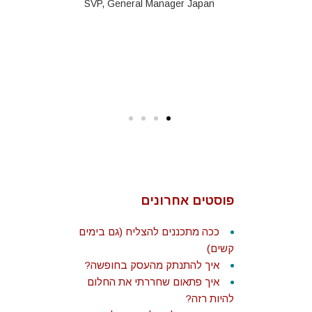
אישיים תוך
SVP, General Manager Japan
 ומעצים.
בסקי
Biz Dev a
strate
פוסטים אחרונים
ככה מתכננים להצליח (גם בימים
קשים)
איך להתנתק מהעסק בחופשה?
איך פתאום שחררתי את החלום
להיות רזה?