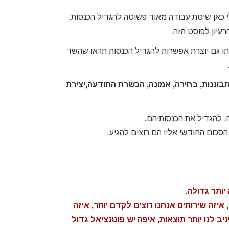
י כאן שיטת עבודה מאוד פשוטה להגדיל הכנסות,
עיון לפוסט הזה.
ו גם יוצרת אפשרות להגדיל הכנסות תראו שהשד
וננות, בחירה, אמונה, הכשרת התודעה,יצירת
, להגדיל את הכנסותיהם.
סכום החודשי אליו הם רוצים להגיע.
ותר גדולה.
נתי אצל שרית במשך
שרית אמיתי אימנה ועדיין
איזה שירותים אנחנו רוצים לקדם יותר, איזה
שה חודשים והעבודה
מאמנת אותי. במשך שלושה
ב לנו יותר תוצאות, איפה יש פוטנציאל גדול
שותפת שלה תמכה
חודשים נפגשנו כל שבוע כאשר