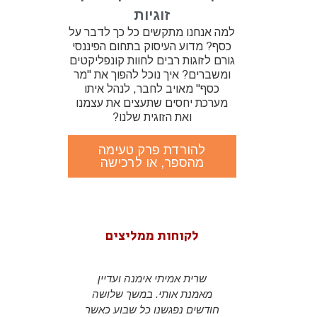
זוגיות
למה אנחנו מתקשים כל כך לדבר על
כסף? מדוע העיסוק בתחום הפיננסי
גורם לזוגות רבים לחוות קונפליקטים
ומשברים? איך נוכל להפוך את "מר
כסף" מאויב לחבר, לנהל איתו
מערכת יחסים שתעצים את עצמנו
ואת הזוגית שלנו?
להורדת פרק טעימה
מהספר, או לרכישה
לקוחות ממליצים
שרית במשך
שרית אמיתי אימנה ועדיין
s been my
ם והעבודה
מאמנת אותי. במשך שלושה
r almost 2
לה תמכה
חודשים נפגשנו כל שבוע כאשר
a CEO and