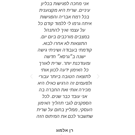
ספורמציה
אני מחכה לפגישות בכליון
ing agency
לשרית יש את
עיניים. שרית היא מקצוענית
ing around
ת האדם בדיוק
בכל רמח אבריה והפגישות
nd actual
 כל החסמים
איתה גרמו לי ללמוד קודם כל
d someone
עורר את
על עצמי ואיך להתנהל
on the "big
ך השדה של
במצבים מורכבים ביום יום.
e room for
 או כל שדה
התוצאות לא אחרו לבוא.
tegy. Sarit
דול של שרית
קודמתי בעבודה ושיניתי גישה
person for
הינו תהליך
ישנה ב״גרסא״ חדשה
aged to do
הליך שמקנה
ומעודכנת יותר. שרית לאורך
ss plans,
וגע במקור
כל האימון ידעה לכוון אותי
opics and
ותה העבודה,
לתוצאה הטובה ביותר עבורי
everyday
טרנספורמציה
ולפעמים זה הרגיש כאילו היא
etter. It is
ים. שרית היא
מכירה אותי ואת החברה בה
re to have
קצועית, חדה
אני עובד כבר שנים. לכל
r! highly
 ותומכת שקל
הספקנים לגבי תהליך האימון
ded!
ך עליה. אני
העסקי, ממליץ בחום על שרית
 להתנסות
שתשבור לכם את המיתוס הזה
rael
רית למפגש
 Xtra mile
צמי שלך,
רן אלמוג