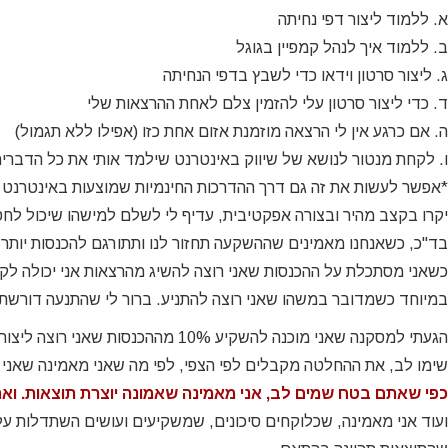
א. ללמוד ליצור דפי נחיתה
ב. ללמוד איך לנהל קמפיין בגוגל
ג. ליצור סרטון וידאו כדי לשבץ בדפי הנחיתה
ד. כדי ליצור סרטון עלי להזמין צלם לאחת ההרצאות שלי
ה. אם כרגע אין לי הרצאה מוזמנת אזום אחת כזו (אפילו ללא תגמול)
ו. לקחת מנטור לנושא של שיווק באינטרנט שילמד אותי את כל הדברים ו
*אפשר לעשות את זה גם דרך ההדרכות החינמיות שמוצעות באינטרנט א
יקרו בקצב מהיר ובצורה אפקטיבית, עדיף לי לשלם למישהו שיכול לחסוך
בד"כ, כשאנחנו מאמינים שההשקעה תחזור לנו ותתורגם להכנסות יותר 
כשאני מסתכלת על ההכנסות שאני רוצה להשיג מהרצאות אני יכולה לק
במיוחד כשמדובר במשהו שאני רוצה להתניע. ברור לי שהתנעה דורשת 
הגעתי למסקנה שאני מוכנה להשקיע 10% מההכנסות שאני רוצה ליצור.
שימו לב, את ההחלטה מקבלים לפי הצפי, לפי מה שאני מאמינה שאני יכ
כפי שאתם בטח שמים לב, אני מאמינה שאמונה יוצרת תוצאות. וא
ועוד אני מאמינה, שכלוקחים סיכונים, שמשקיעים ועושים השתדלות על 