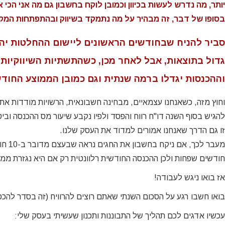
יותר, מה נדרש לעשות בכיוון וכמובן לוקח בחשבון גם מה אני הכי 
owner of a market
was heading. Sarit was very
בת
who's always runn
sharp, yet supportive and
אמיתי
בסופו של דבר, זה מבהיר על מה נתמקד בשיווק ובהתפתחות המקצו
urgent issues a
loving. Exactly waht I nedded
היכולת
projects i neede
at that time ! I would
רב, 
סביר להניח שבחודשים הראשונים ליישום ההחלטות יהיו 
to help me focus 
recommend her as a coach
ה
גדול בתוצאות, אבל לאחר מכן, כשהתשתיות השיווקיות 
things" and leav
for sure and will address her
הפוט
planning and stra
myself whenever needed.
האימ
וההכנסות יגדלו ברמה שנתית וגם כמובן הממוצע החודש
is just the right 
אחר. 
that! i have man
הוא 
Galia Gat
וחוץ מזה, כשאנחנו עצמאיים, מבחינה חשבונאית, הרשויות מודדות את 
concrete busine
עומק
Senior ERP & CRM Projects
target specific t
הרג
להגיש בסוף השנה דו"ח רווח והפסד ולפיו נקבע שיעור מס ההכנסה וב
Manager
prioritize my 
האמית
זו גם הדרך שאנחנו אמורים למדוד את העסק שלנו.
activties so much b
בשיטה
מעבר ל
an ongoing pleasu
בכל ת
חודשים שפחות ולכן ההכנסה החודשית רלוונטית רק אם היא נגזרת ממו
her as my mento
מאמנת
recommen
אך רכ
אז בואו ניגש לעבודה!
ונעים
ממל
Sharon Is
בואו חשבו רגע על הסכום השנתי שאתם רוצים להרוויח (זה בסדר להכפיל
בעב
Owner and Co-Ceo,
אמ
עכשיו אדגים לכם תהליך של התבוננות ותכנון שעשיתי בעסק שלי: