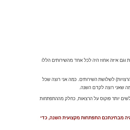
צת גבולות אישיים תוך
SVP, General Manager Japan
ליך תומך ומעצים.
נטלי ליבסקי
Biz Dev and Market
strategy Expert
 וגם איזה אחוז היה לכל אחד מהשירותים הללו
כיב פאזל שבו אחלק את ה-300K (ההכנסות הרצויות) לשלושת השירותים. כמה אני רוצה שכל
מה שאני רוצה לקדם השנה.
 לשים יותר פוקוס על הרצאות, כחלק מההתפתחות
היה מבחינתכם התפתחות מקצועית השנה, כדי