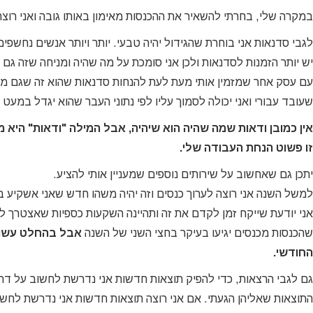
במקרה שלי, בחרתי להשאיר את ההכנסות מאימון באותו גובה ואני רוצה
לגבי סדנאות אני בוחרת שהגידול יהיה טבעי. יותר ויותר אנשים נחשפים
יש יותר הזמנות לסדנאות ולכן אני סומכת על מה שהיה ומניחה שזה גם 
עם עסק אחר שמזמין אותי מעת לעת להנחות סדנאות שהוא זה שגם משו
שעובד עבורי ואני יכולה לסמוך עליו לפי נתוני העבר שהוא יגדל במעט
אין כמובן ודאות שמה שהיה הוא שיהיה, אבל המילה "ודאות" היא
זו פשוט הנחת העבודה שלי.
יתכן גם שאחשוב על שירותים נוספים שמעניין אותי להציע.
למשל השנה אני רוצה לערוך כנסים וזה יהיה משהו חדש שאני אשקיע בו. 
אני יודעת שייקח זמן לקדם את זה ותהיינה השקעות כספיות שאצטרך לה
שהכנסות מכנסים יגיעו בעיקר בחצי השני של השנה
אבל בהחלט עשוי
החודשי.
גם לגבי הרצאות, כדי להפיק תוצאות חדשות אני נדרשת לחשוב על דר
התוצאות שאליהן הגעתי. אם אני רוצה תוצאות חדשות אני נדרשת לחש