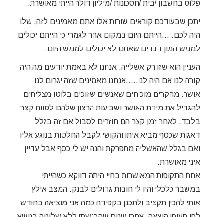
פלוס בחשבון /בית /חסכונות /מיליון דולר הייתי מאושרת.
יתכן שבעודכם קוראים שורות אלו אתם מאמינים לזה, שלו
היה לכם…..הייתם היום במקום אחר לגמרי כי הייתם יכולים
לממש המון דברים שאתם לא יכולים לממש היום.
העניין הוא שזו רק אשלייה. אנחנו לא באמת יודעים מה היה
קורה לנו אם היה לנו…..אנחנו מאמינים שזה יגרום לנו
אושר. מחקרים מוכיחים שאנשים שזוכים בלוטו מצליחים
להגדיל את מידת האושר ושביעות הרצון שלהם לטווח קצר
בלבד. לאחר זמן קצר הם חוזרים לסבול אם זה בגלל
דאגות שכסף מביא איתו והקושי לקבל החלטות בנוגע אליו
ואם בגלל שהאשליה מתפרקת והנה יש לי כסף אבל עדיין
איני מאושרת.
אחת התקופות המאושרות בחיי היתה דווקא כשהייתי
במשבר כלכלי והיו לי חובות גדולים לבנק. המצב אילץ
אותי להכין תקציב ולתכנן בקפידה כמה אני מוציאה בחודש
לפי סעיפי הוצאה. אחרי שנים שהרגשתי ללא שליטה בנושא