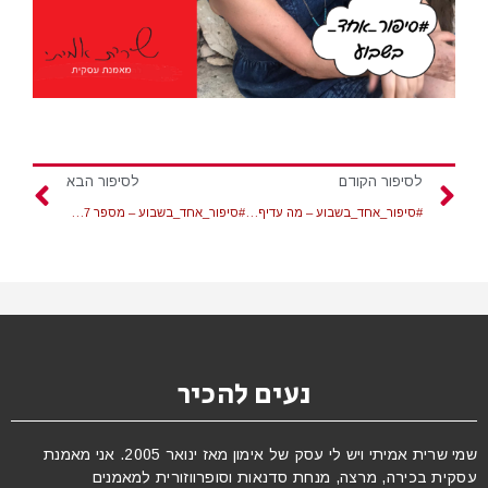
לסיפור הקודם
לסיפור הבא
#סיפור_אחד_בשבוע – מה עדיף להיות, מנהלת מוערכת או מנהלת אהובה? – 18/12/20
#סיפור_אחד_בשבוע – מספר 27 – גאיה לומדת לסמן מחדש את הגבולות שלה
נעים להכיר
שמי שרית אמיתי ויש לי עסק של אימון מאז ינואר 2005. אני מאמנת
עסקית בכירה, מרצה, מנחת סדנאות וסופרווזורית למאמנים