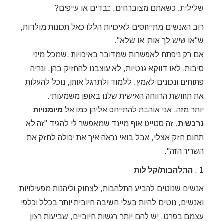
שלילית, כשאתם מצוברחים, כבדים או עייפים?
רוב האנשים מתייחסים לאיכויות הללו כאל תכונות מולדות,
ש"או שיש לך אותן או שלא".
אם רק ניפתח לאפשרות שמדובר באיכויות ,שמכל מיני
סיבות, לאו דווקא גנטיות, לא עוצבנו להחזיק בהן, ונהיה
פתוחים ונכונים לאמץ, ללמוד ולתרגל אותן, נוכל להעלות
את תחושת הרווחה האישית שלנו באופן משמעותי.
יותר מזה, אני אוהבת להתייחס אליהן כמו אל
מיומנויות
נרכשות
. זה סטייט אוף מיינד שמאפשר לי להגיד "זה לא
תחום חזק אצלי, אבל בואי נראה איך את יכולה לחזק את
השריר הזה".
1
.
התלהבות/קלילות
אנשים שנוטים להביע התלהבות, לצחוק וליהנות מפעילויות
ואנשים, נוטים להיות בעלי חשיבה חיובית יותר בכלל וכלפי
עצמם בפרט. יש להם יותר רגשות חיוביים, שביעות רצון