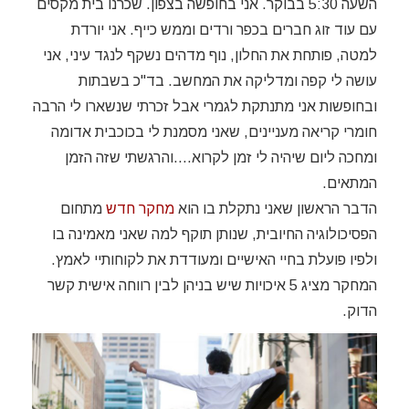
השעה 5:30 בבוקר. אני בחופשה בצפון. שכרנו בית מקסים
עם עוד זוג חברים בכפר ורדים וממש כייף. אני יורדת
למטה, פותחת את החלון, נוף מדהים נשקף לנגד עיני, אני
עושה לי קפה ומדליקה את המחשב. בד"כ בשבתות
ובחופשות אני מתנתקת לגמרי אבל זכרתי שנשארו לי הרבה
חומרי קריאה מעניינים, שאני מסמנת לי בכוכבית אדומה
ומחכה ליום שיהיה לי זמן לקרוא….והרגשתי שזה הזמן
המתאים.
הדבר הראשון שאני נתקלת בו הוא
מחקר חדש
מתחום
הפסיכולוגיה החיובית, שנותן תוקף למה שאני מאמינה בו
ולפיו פועלת בחיי האישיים ומעודדת את לקוחותיי לאמץ.
המחקר מציג 5 איכויות שיש בניהן לבין רווחה אישית קשר
הדוק.