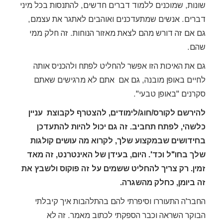
שונות, שמוכנים ללמוד דברים חדשים, להתנסות בכל מיני
דברים. אנשים שמתעדכנים ואוהבים לאתגר את עצמם,
גם אם זה דורש מהם לצאת מאזור הנוחות. זה חלק ממי
שהם.
גם את האיכות הזו אפשר להחליט לפתח ולהכניס אותה
לחיים באופן מובנה, גם אם אתם לא מרגישים שאתם
סקרנים "באופן טבעי".
להירשם לקורס/חוג/לימודים, להצטרף לקבוצת עניין
כלשהי, לפתח תחביב. זה גם יכול להיות להתעדכן
בחידושים שבמקצוע שלך, לקרוא מה עושים קולגות
שלך בחו"ל וכד'. היום, בעידן של האינטרנט, זה מאד
זמין. רק צריך להחליט ששמים על זה פוקוס ולשבץ את
זה ביומן, כחלק מהשגרה.
החבר'ה התעוררו וסיפרתי להם בהתלהבות איך קיבלתי
הבוקר השראה וכבר הספקתי לכתוב מאמר. זה לא