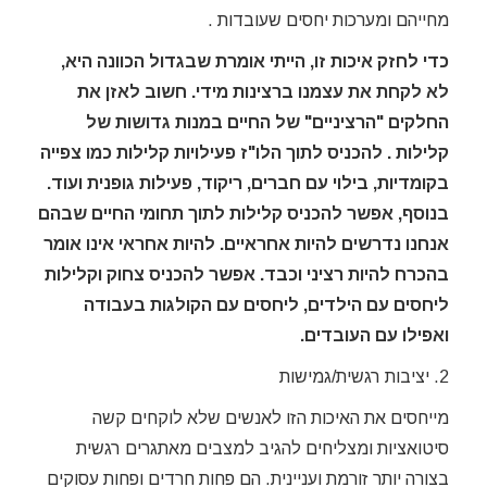
מחייהם ומערכות יחסים שעובדות .
כדי לחזק איכות זו, הייתי אומרת שבגדול הכוונה היא,
לא לקחת את עצמנו ברצינות מידי. חשוב לאזן את
החלקים "הרציניים" של החיים במנות גדושות של
קלילות . להכניס לתוך הלו"ז פעילויות קלילות כמו צפייה
בקומדיות, בילוי עם חברים, ריקוד, פעילות גופנית ועוד.
בנוסף, אפשר להכניס קלילות לתוך תחומי החיים שבהם
אנחנו נדרשים להיות אחראיים. להיות אחראי אינו אומר
בהכרח
להיות רציני וכבד. אפשר להכניס צחוק וקלילות
ליחסים עם הילדים, ליחסים עם הקולגות בעבודה
ואפילו עם העובדים.
2. יציבות רגשית/גמישות
מייחסים את האיכות הזו לאנשים שלא לוקחים קשה
סיטואציות ומצליחים להגיב למצבים מאתגרים רגשית
בצורה יותר זורמת ועניינית. הם פחות חרדים ופחות עסוקים