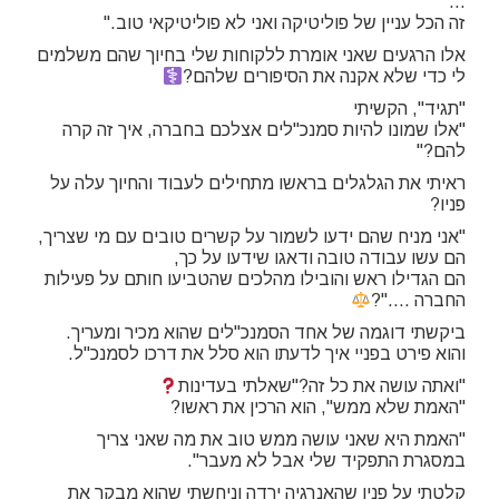
…
זה הכל עניין של פוליטיקה ואני לא פוליטיקאי טוב."
אלו הרגעים שאני אומרת ללקוחות שלי בחיוך שהם משלמים
לי כדי שלא אקנה את הסיפורים שלהם?‍
"תגיד", הקשיתי
"אלו שמונו להיות סמנכ"לים אצלכם בחברה, איך זה קרה
להם?"
ראיתי את הגלגלים בראשו מתחילים לעבוד והחיוך עלה על
פניו?
"אני מניח שהם ידעו לשמור על קשרים טובים עם מי שצריך,
הם עשו עבודה טובה ודאגו שידעו על כך,
הם הגדילו ראש והובילו מהלכים שהטביעו חותם על פעילות
החברה …."?‍
ביקשתי דוגמה של אחד הסמנכ"לים שהוא מכיר ומעריך.
והוא פירט בפניי איך לדעתו הוא סלל את דרכו לסמנכ"ל.
"ואתה עושה את כל זה?"שאלתי בעדינות
"האמת שלא ממש", הוא הרכין את ראשו?
"האמת היא שאני עושה ממש טוב את מה שאני צריך
במסגרת התפקיד שלי אבל לא מעבר".
קלטתי על פניו שהאנרגיה ירדה וניחשתי שהוא מבקר את