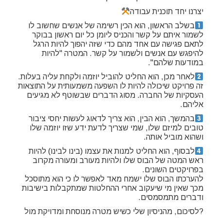
יצרנו יחד תוכנית עבודה
בשלב הראשון, הוא הכין רשימה של אנשים שחשוב לו
לשמור איתם על קשר והכניס ליומן כל יום ראשון בבוקר
לתאם פגישה עם אחד מהם כדי שזה יהפוך להיות הרגל
להיפגש עם אנשים ולשמור על קשר. המטרה "להיות
במודעות שלהם".
לאחר מכן, הוא החליט להוביל יוזמה ולקחת עליה בעלות.
זה פרויקט שיכולה להיות לו השפעה משמעותית על התוצאות
העסקיות של החברה. מסוג הדברים שבשוטף לא מגיעים
אליהם.
בהמשך, הוא הבין, הוא צריך לדאוג לעשות יחסי ציבור
טובים למיזם שלו, שמי שצריך לדעת ידע שזו יוזמה שלו
ושהוא מוביל אותה.
לבסוף, הוא החליט למנות את עצמו (בינו לבינו) להיות
ראש המטה של הבוס שלו ולהיות מעורב ומעורה מקרוב
בפרויקטים השונים.
להערכתו הבוס שלו ישמח מאד לאפשר לו כי הוא מתוסכל
מכך שאין מי שיעקוב אחרי ההחלטות שמתקבלות בישיבות
ודברים מתמסמסים.
?לסיכום, מהניסיון שלי כשיש מטרה מנוסחת ומדויקת מול