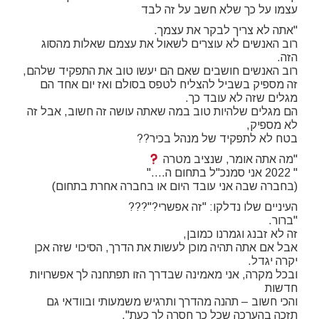
עצמו על כך שלא חשב על זה לבד
"אתה לא צריך לבקר את עצמך.
רוב האנשים לא עוצרים לשאול את עצמם שאלות מהסוג
הזה.
רוב האנשים חושבים שאם הם יעשו טוב את התפקיד שלהם,
זה מספיק בשביל להצליח לטפס בסולם ואז יום אחד הם
מגלים שזה לא עובד כך.
הם מגלים שלהיות טוב במה שאתה עושה זה חשוב, אבל זה
לא מספיק,
בטח לא לתפקיד של מנהל בכיר?‍?
"מה אתה אומר, שנציב מטרה
" 2022 אני סמנכ"ל בתחום ה…."
(בחברה שבה אני עובד היום או בחברה אחרת בתחום)
העיניים שלו נדלקו: "זה אפשרי?"???
"ברור.
זה לא זבנג וגמרנו כמובן,
אבל אם אתה תהיה מוכן לעשות את הדרך, הסיכוי שזה אכן
יקרה יגדל.
ובכל מקרה, אני מאמינה שבדרך הזו תפתחנה לך אפשרויות
חדשות
והכי חשוב – תהנה מהדרך ותרגיש משמעותי ובוודאי גם
תזכה בהערכה שכל כך חסרה לך כעת".