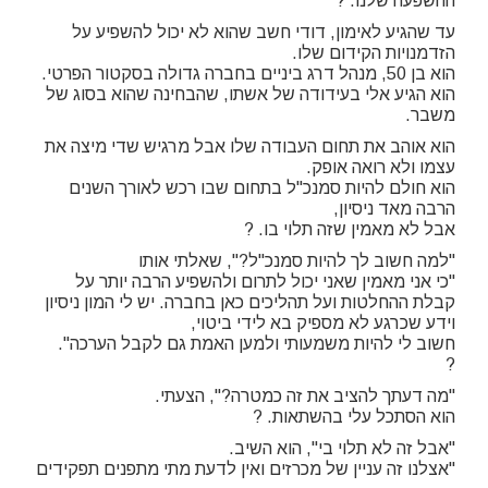
ההשפעה שלנו. ?
עד שהגיע לאימון, דודי חשב שהוא לא יכול להשפיע על
הזדמנויות הקידום שלו.
הוא בן 50, מנהל דרג ביניים בחברה גדולה בסקטור הפרטי.
הוא הגיע אלי בעידודה של אשתו, שהבחינה שהוא בסוג של
משבר.
הוא אוהב את תחום העבודה שלו אבל מרגיש שדי מיצה את
עצמו ולא רואה אופק.
הוא חולם להיות סמנכ"ל בתחום שבו רכש לאורך השנים
הרבה מאד ניסיון,
אבל לא מאמין שזה תלוי בו. ?
"למה חשוב לך להיות סמנכ"ל?", שאלתי אותו
"כי אני מאמין שאני יכול לתרום ולהשפיע הרבה יותר על
קבלת ההחלטות ועל תהליכים כאן בחברה. יש לי המון ניסיון
וידע שכרגע לא מספיק בא לידי ביטוי,
חשוב לי להיות משמעותי ולמען האמת גם לקבל הערכה".
?
"מה דעתך להציב את זה כמטרה?", הצעתי.
הוא הסתכל עלי בהשתאות. ?
"אבל זה לא תלוי בי", הוא השיב.
"אצלנו זה עניין של מכרזים ואין לדעת מתי מתפנים תפקידים