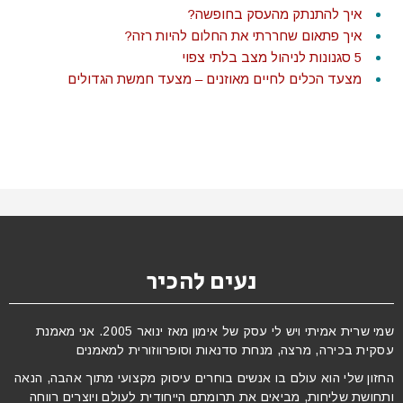
איך להתנתק מהעסק בחופשה?
איך פתאום שחררתי את החלום להיות רזה?
5 סגנונות לניהול מצב בלתי צפוי
מצעד הכלים לחיים מאוזנים – מצעד חמשת הגדולים
נעים להכיר
שמי שרית אמיתי ויש לי עסק של אימון מאז ינואר 2005. אני מאמנת
עסקית בכירה, מרצה, מנחת סדנאות וסופרווזורית למאמנים
החזון שלי הוא עולם בו אנשים בוחרים עיסוק מקצועי מתוך אהבה, הנאה
ותחושת שליחות, מביאים את תרומתם הייחודית לעולם ויוצרים רווחה