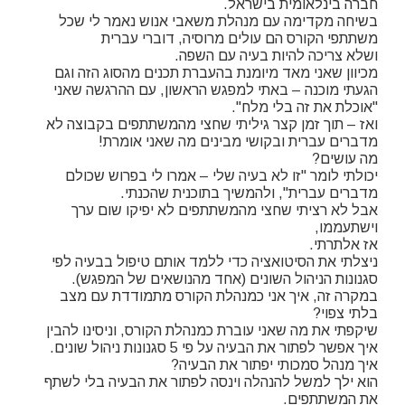
חברה בינלאומית בישראל.
בשיחה מקדימה עם מנהלת משאבי אנוש נאמר לי שכל
משתתפי הקורס הם עולים מרוסיה, דוברי עברית
ושלא צריכה להיות בעיה עם השפה.
מכיוון שאני מאד מיומנת בהעברת תכנים מהסוג הזה וגם
הגעתי מוכנה – באתי למפגש הראשון, עם ההרגשה שאני
"אוכלת את זה בלי מלח".
ואז – תוך זמן קצר גיליתי שחצי מהמשתתפים בקבוצה לא
מדברים עברית ובקושי מבינים מה שאני אומרת!
מה עושים?
יכולתי לומר "זו לא בעיה שלי – אמרו לי בפרוש שכולם
מדברים עברית", ולהמשיך בתוכנית שהכנתי.
אבל לא רציתי שחצי מהמשתתפים לא יפיקו שום ערך
וישתעממו,
אז אלתרתי.
ניצלתי את הסיטואציה כדי ללמד אותם טיפול בבעיה לפי
סגנונות הניהול השונים (אחד מהנושאים של המפגש).
במקרה זה, איך אני כמנהלת הקורס מתמודדת עם מצב
בלתי צפוי?
שיקפתי את מה שאני עוברת כמנהלת הקורס, וניסינו להבין
איך אפשר לפתור את הבעיה על פי 5 סגנונות ניהול שונים.
איך מנהל סמכותי יפתור את הבעיה?
הוא ילך למשל להנהלה וינסה לפתור את הבעיה בלי לשתף
את המשתתפים.