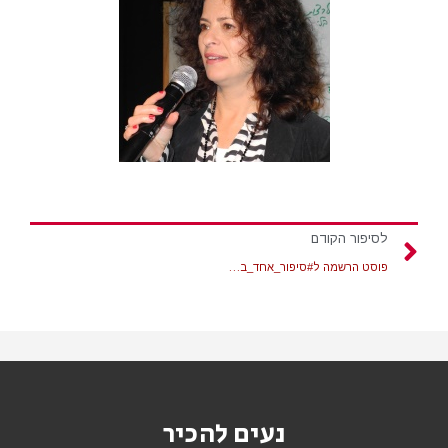
לסיפור הקודם
פוסט הרשמה ל#סיפור_אחד_בשבוע
נעים להכיר