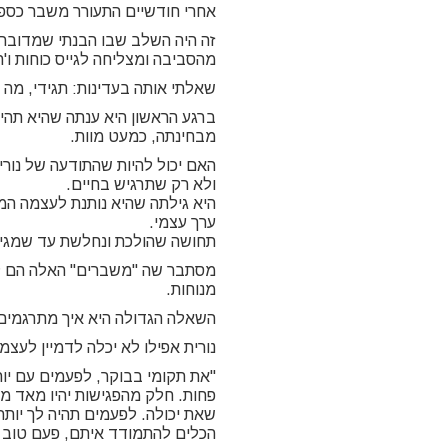
אחרי חודשיים התעורר משבר כספי
זה היה השלב שבו הבנתי שמדובר 
מהסביבה ומצליחה לגייס כוחות ו'
שאלתי אותה בעדינות: תגידי, מה 
ברגע הראשון היא ענתה שהיא תהי
מבחינתה, כמעט מוות.
האם יכול להיות שהתודעה של נורי
ולא רק שתרגיש בחיים.
היא גילתה שהיא נותנת לעצמה המ
ערך עצמי.
תחושה שהולכת ונחלשת עד שמגיע
מסתבר שה "משברים" האלה הם לא
מנוחות.
השאלה הגדולה היא איך מתרגמי
נורית אפילו לא יכלה לדמיין לעצמ
"את תקומי בבוקר, לפעמים עם יות
פחות. חלק מהפגישות יהיו מאד מס
שאת יכולה. לפעמים תהיה לך יותר ס
הכלים להתמודד איתם, פעם טוב י