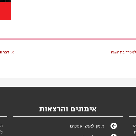
 למטרה בת השגה
אין דבר ה
אימונים והרצאות
של אימון מאז ינואר 2005. אני
הי
אימון לאנשי עסקים
לת