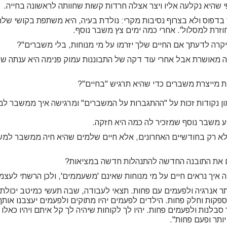
 שהיא נקלעה אליו ויצר אצלה חרדות קשות שחוותה לראשונה בחייה.
בדפוס ולא בצרוף נסיבות מקרי: נולדת בעיה, היא משתפת בקושי שלה
חוזרת למסלול'. אחרי כמה ימים צץ משבר נוסף.
יקרה לדעתך אם החיים שלך יזרמו על מי מנוחות, בלי משברים"?
ה מאושרת אבל אחרי עוד דקה של התבוננות עמוק פנימה היא ענתה ש
ת מייצרת משברים כדי שהיא תרגיש "בחיים"?
ון נקודות זכות על "ההתגברות על המשברים" ומרגישה איך ממשבר ל
 משבר נוסף שמזכיר לה כמה היא חזקה.
 רק בחודשיים האחרונים, אלא חיים שלמים שהיא חיה ממשבר למשבר,
ם את התובנה החדשה להתנהלות חדשה במציאות?
ה איך נראים חיים על מי מנוחות שאינם 'משעממים', ולכן הרשתי לעצמי
ר אנרגיה ולפעמים עם פחות. תצאי לעבודה, שבה תעשי כמיטב יכולתך
פקות וחלק פחות. הילדים לפעמים יהיו מתוקים ולפעמים יעצבנו אותך.
בלנות ולפעמים פחות. יהיו לך לקוחות שיהיה לך קל איתם ויהיו כאלו שי
ותר ופעם פחות".