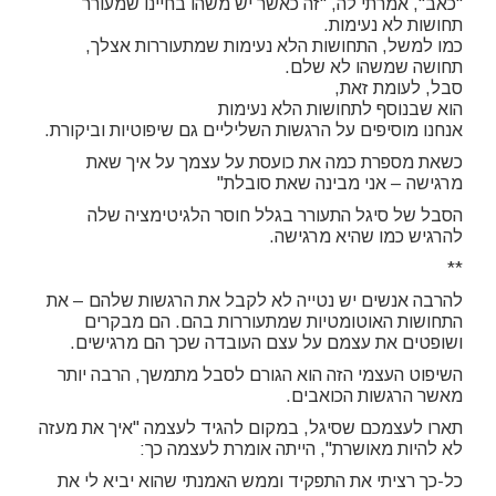
"כאב", אמרתי לה, "זה כאשר יש משהו בחיינו שמעורר
תחושות לא נעימות.
כמו למשל, התחושות הלא נעימות שמתעוררות אצלך,
תחושה שמשהו לא שלם.
סבל, לעומת זאת,
הוא שבנוסף לתחושות הלא נעימות
אנחנו מוסיפים על הרגשות השליליים גם שיפוטיות וביקורת.
כשאת מספרת כמה את כועסת על עצמך על איך שאת
מרגישה – אני מבינה שאת סובלת"
הסבל של סיגל התעורר בגלל חוסר הלגיטימציה שלה
להרגיש כמו שהיא מרגישה.
**
להרבה אנשים יש נטייה לא לקבל את הרגשות שלהם – את
התחושות האוטומטיות שמתעוררות בהם. הם מבקרים
ושופטים את עצמם על עצם העובדה שכך הם מרגישים.
השיפוט העצמי הזה הוא הגורם לסבל מתמשך, הרבה יותר
מאשר הרגשות הכואבים.
תארו לעצמכם שסיגל, במקום להגיד לעצמה "איך את מעזה
לא להיות מאושרת", הייתה אומרת לעצמה כך:
כל-כך רציתי את התפקיד וממש האמנתי שהוא יביא לי את