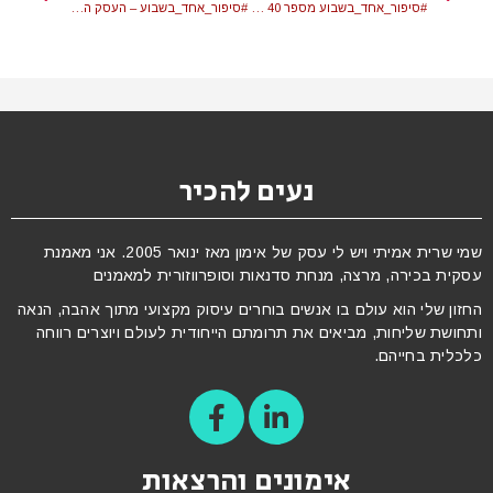
#סיפור_אחד_בשבוע מספר 40 – איך מקבלים החלטות משמעותיות כשאתם אמביוולנטיים?
#סיפור_אחד_בשבוע – העסק הוא רק התירוץ להפוך להיות האנשים שאנחנו חולמים להיות – 12/11/21
נעים להכיר
שמי שרית אמיתי ויש לי עסק של אימון מאז ינואר 2005. אני מאמנת
עסקית בכירה, מרצה, מנחת סדנאות וסופרווזורית למאמנים
החזון שלי הוא עולם בו אנשים בוחרים עיסוק מקצועי מתוך אהבה, הנאה
ותחושת שליחות, מביאים את תרומתם הייחודית לעולם ויוצרים רווחה
כלכלית בחייהם.
אימונים והרצאות