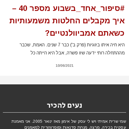
#סיפור_אחד_בשבוע מספר 40 –
איך מקבלים החלטות משמעותיות
כשאתם אמביוולנטיים?
היא חיה איתו בזוגיות (פרק ב') כבר 7 שנים. האמת, שכבר
מההתחלה רותי ידעה שזו פשרה, אבל היא הייתה כל
10/06/2021
נעים להכיר
שמי שרית אמיתי ויש לי עסק של אימון מאז ינואר 2005. אני מאמנת
עסקית בכירה, מרצה, מנחת סדנאות וסופרווזורית למאמנים