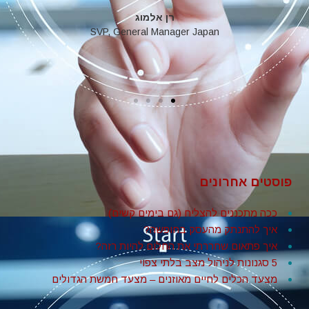
רן אלמוג
SVP, General Manager Japan
פוסטים אחרונים
ככה מתכננים להצליח (גם בימים קשים)
איך להתנתק מהעסק בחופשה?
איך פתאום שחררתי את החלום להיות רזה?
5 סגנונות לניהול מצב בלתי צפוי
מצעד הכלים לחיים מאוזנים – מצעד חמשת הגדולים