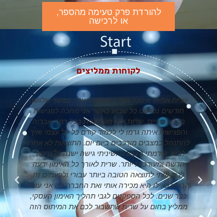
להורדת פרק טעימה מהספר,
או לרכישה
לקוחות ממליצים
שרית אמיתי אימנה ועדיין מאמנת אותי. במשך שלושה
חודשים נפגשנו כל שבוע כאשר אני מחכה לפגישות
בכליון עיניים. שרית היא מקצוענית בכל רמח אבריה
והפגישות איתה גרמו לי ללמוד קודם כל על עצמי ואיך
להתנהל במצבים מורכבים ביום יום. התוצאות לא אחרו
לבוא. קודמתי בעבודה ושיניתי גישה ישנה ב״גרסא״
חדשה ומעודכנת יותר. שרית לאורך כל האימון ידעה
לכוון אותי לתוצאה הטובה ביותר עבורי ולפעמים זה
d
הרגיש כאילו היא מכירה אותי ואת החברה בה אני עובד
s
כבר שנים. לכל הספקנים לגבי תהליך האימון העסקי,
ממליץ בחום על שרית שתשבור לכם את המיתוס הזה