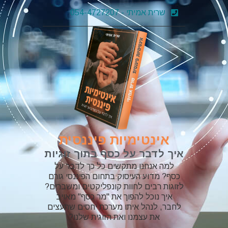
שרית אמיתי - 054-4727207
אינטימיות פיננסית
איך לדבר על כסף בתוך זוגיות
למה אנחנו מתקשים כל כך לדבר על
כסף? מדוע העיסוק בתחום הפיננסי גורם
לזוגות רבים לחוות קונפליקטים ומשברים?
איך נוכל להפוך את "מר כסף" מאויב
לחבר, לנהל איתו מערכת יחסים שתעצים
את עצמנו ואת הזוגית שלנו?