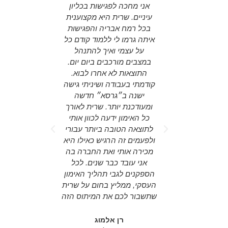
ספורמציה
אני מחכה לפגישות בכליון
ing agency
לשרית יש את
עיניים. שרית היא מקצוענית
ing around
ת האדם בדיוק
בכל רמח אבריה והפגישות
nd actual
 כל החסמים
איתה גרמו לי ללמוד קודם כל
d someone
עורר את
על עצמי ואיך להתנהל
on the "big
ך השדה של
במצבים מורכבים ביום יום.
e room for
 או כל שדה
התוצאות לא אחרו לבוא.
tegy. Sarit
דול של שרית
קודמתי בעבודה ושיניתי גישה
person for
הינו תהליך
ישנה ב״גרסא״ חדשה
aged to do
הליך שמקנה
ומעודכנת יותר. שרית לאורך
ss plans,
וגע במקור
כל האימון ידעה לכוון אותי
opics and
ותה העבודה,
לתוצאה הטובה ביותר עבורי
everyday
טרנספורמציה
ולפעמים זה הרגיש כאילו היא
etter. It is
ים. שרית היא
מכירה אותי ואת החברה בה
re to have
קצועית, חדה
אני עובד כבר שנים. לכל
r! highly
 ותומכת שקל
הספקנים לגבי תהליך האימון
ded!
ך עליה. אני
העסקי, ממליץ בחום על שרית
 להתנסות
שתשבור לכם את המיתוס הזה
rael
רית למפגש
 Xtra mile
צמי שלך,
רן אלמוג