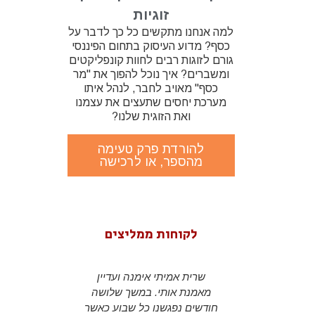
זוגיות
למה אנחנו מתקשים כל כך לדבר על
כסף? מדוע העיסוק בתחום הפיננסי
גורם לזוגות רבים לחוות קונפליקטים
ומשברים? איך נוכל להפוך את "מר
כסף" מאויב לחבר, לנהל איתו
מערכת יחסים שתעצים את עצמנו
ואת הזוגית שלנו?
להורדת פרק טעימה
מהספר, או לרכישה
לקוחות ממליצים
שרית במשך
שרית אמיתי אימנה ועדיין
s been my
ם והעבודה
מאמנת אותי. במשך שלושה
r almost 2
לה תמכה
חודשים נפגשנו כל שבוע כאשר
a CEO and