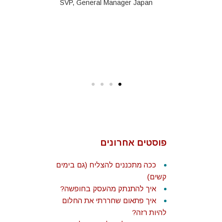
אישיים תוך
SVP, General Manager Japan
 ומעצים.
בסקי
Biz Dev a
strate
פוסטים אחרונים
ככה מתכננים להצליח (גם בימים
קשים)
איך להתנתק מהעסק בחופשה?
איך פתאום שחררתי את החלום
להיות רזה?