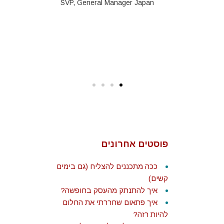
אישיים תוך
SVP, General Manager Japan
 ומעצים.
בסקי
Biz Dev a
strate
פוסטים אחרונים
ככה מתכננים להצליח (גם בימים
קשים)
איך להתנתק מהעסק בחופשה?
איך פתאום שחררתי את החלום
להיות רזה?