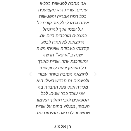
ספורמציה
אני מחכה לפגישות בכליון
ing agency
לשרית יש את
עיניים. שרית היא מקצוענית
ing around
ת האדם בדיוק
בכל רמח אבריה והפגישות
nd actual
 כל החסמים
איתה גרמו לי ללמוד קודם כל
d someone
עורר את
על עצמי ואיך להתנהל
on the "big
ך השדה של
במצבים מורכבים ביום יום.
e room for
 או כל שדה
התוצאות לא אחרו לבוא.
tegy. Sarit
דול של שרית
קודמתי בעבודה ושיניתי גישה
person for
הינו תהליך
ישנה ב״גרסא״ חדשה
aged to do
הליך שמקנה
ומעודכנת יותר. שרית לאורך
ss plans,
וגע במקור
כל האימון ידעה לכוון אותי
opics and
ותה העבודה,
לתוצאה הטובה ביותר עבורי
everyday
טרנספורמציה
ולפעמים זה הרגיש כאילו היא
etter. It is
ים. שרית היא
מכירה אותי ואת החברה בה
re to have
קצועית, חדה
אני עובד כבר שנים. לכל
r! highly
 ותומכת שקל
הספקנים לגבי תהליך האימון
ded!
ך עליה. אני
העסקי, ממליץ בחום על שרית
 להתנסות
שתשבור לכם את המיתוס הזה
rael
רית למפגש
 Xtra mile
צמי שלך,
רן אלמוג