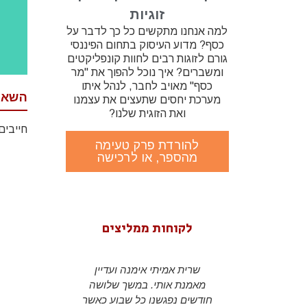
זוגיות
למה אנחנו מתקשים כל כך לדבר על
כסף? מדוע העיסוק בתחום הפיננסי
גורם לזוגות רבים לחוות קונפליקטים
ומשברים? איך נוכל להפוך את "מר
כסף" מאויב לחבר, לנהל איתו
השאר
מערכת יחסים שתעצים את עצמנו
ואת הזוגית שלנו?
חייבים
להורדת פרק טעימה
מהספר, או לרכישה
לקוחות ממליצים
שרית במשך
שרית אמיתי אימנה ועדיין
s been my
ם והעבודה
מאמנת אותי. במשך שלושה
r almost 2
לה תמכה
חודשים נפגשנו כל שבוע כאשר
a CEO and