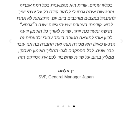
ליון עיניים. שרית היא מקצוענית בכל רמח אבריה
ing around
גישות איתה גרמו לי ללמוד קודם כל על עצמי ואיך
i needed
נהל במצבים מורכבים ביום יום. התוצאות לא אחרו
things" and
וא. קודמתי בעבודה ושיניתי גישה ישנה ב״גרסא״
arit is just
שה ומעודכנת יותר. שרית לאורך כל האימון ידעה
aged to do
וון אותי לתוצאה הטובה ביותר עבורי ולפעמים זה
c topics and
יש כאילו היא מכירה אותי ואת החברה בה אני עובד
better. It is
ר שנים. לכל הספקנים לגבי תהליך האימון העסקי,
my mentor!
ליץ בחום על שרית שתשבור לכם את המיתוס הזה
רן אלמוג
e
SVP, General Manager Japan