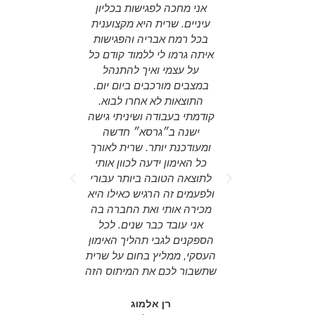
ספורמציה
אני מחכה לפגישות בכליון
ing agency
לשרית יש את
עיניים. שרית היא מקצוענית
ing around
ת האדם בדיוק
בכל רמח אבריה והפגישות
nd actual
 כל החסמים
איתה גרמו לי ללמוד קודם כל
d someone
עורר את
על עצמי ואיך להתנהל
on the "big
ך השדה של
במצבים מורכבים ביום יום.
e room for
 או כל שדה
התוצאות לא אחרו לבוא.
tegy. Sarit
דול של שרית
קודמתי בעבודה ושיניתי גישה
person for
הינו תהליך
ישנה ב״גרסא״ חדשה
aged to do
הליך שמקנה
ומעודכנת יותר. שרית לאורך
ss plans,
וגע במקור
כל האימון ידעה לכוון אותי
opics and
ותה העבודה,
לתוצאה הטובה ביותר עבורי
everyday
טרנספורמציה
ולפעמים זה הרגיש כאילו היא
etter. It is
ים. שרית היא
מכירה אותי ואת החברה בה
re to have
קצועית, חדה
אני עובד כבר שנים. לכל
r! highly
 ותומכת שקל
הספקנים לגבי תהליך האימון
ded!
ך עליה. אני
העסקי, ממליץ בחום על שרית
 להתנסות
שתשבור לכם את המיתוס הזה
rael
רית למפגש
 Xtra mile
צמי שלך,
רן אלמוג