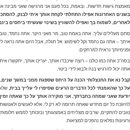
owner of a market
was heading. Sarit was very
בת
מאמצת גישות חדשות.. ובאמת, בכל פעם אני מרגישה שאני מבינה אות
who's always runn
sharp, yet supportive and
אמיתי
בשנים האחרונות אפילו התחלתי לקחת אותך איתי לבנק, להסתכל 
urgent issues a
loving. Exactly waht I nedded
היכולת
projects i neede
at that time ! I would
רב, 
לאחרים, לשמוח בך ואפילו להשוויץ בשינוי שעשיתי ביחסים ביננו
to help me focus 
recommend her as a coach
ה
סתם מעלילים עליך. אתה באמת טוב, מר מאני היקר. אתה נחמד, טוב 
things" and leav
for sure and will address her
הפוט
planning and stra
myself whenever needed.
האימ
איתך – אתה גם נחמד וקל לשימוש. אל תגלה, אבל היום אתה נראה לי 
is just the right 
אחר. 
ופנימיותך נראית למרחקים.
that! i have man
הוא 
Galia Gat
concrete busine
עומק
בסה"כ אתה כמו כולנו – רוצה שיכבדו אותך, יעריכו אותך, יתקשרו אית
Senior ERP & CRM Projects
target specific t
הרג
Manager
אתה יכול להרגיש בנח ולבוא לידי ביטוי.
prioritize my 
האמית
activties so much b
בשיטה
קבל נא את התנצלותי הכנה על היחס שספגת ממני במשך שנים, ע
an ongoing pleasu
בכל ת
על כך שהאמנתי לכל הדברים הרעים שסיפרו לי עלייך בבית,
שלא 
her as my mento
מאמנת
יודעת שאני שמחה בחברתך, אני מוקירה אותך על כך שאתה זמין, 
recommen
אך רכ
להיווכח כל יום מחדש שאתה תרומה לא רק לי, אלא לאנשים ולאנוש
ונעים
ממל
טובים להתקיים, שרבים מצליחים באמצעותך ובזכותך לממש חלומות ו
Sharon Is
בעב
Owner and Co-Ceo,
ורעיונות נפלאים נהפכים למציאות.
אמ