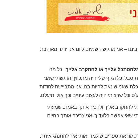
ננו – אני מרגישה שמיום ליום אני יותר מאוהבת
להסתכל עלייך או להתקרב אלייך
.
כל מה
סבל. כל הגוף שלי היה מתכווץ. הרגשתי שאני
לת שאני שונאת להיות בה. אני מתביישת להודות
 וכל שרציתי היה לעצום עיניים וכך אולי תיעלם.
תי להתקרב אליך ולהכיר אותך באמת. שמעתי
תי שאי אפשר בלעדיך. אני צריכה אותך בחיים
נתי אצל שרית במשך
שרית אמיתי אימנה ועדיין
שה חודשים והעבודה
מאמנת אותי. במשך שלושה
שותפת שלה תמכה
חודשים נפגשנו כל שבוע כאשר
ת, קוראת ספרים שילמדו אותי איך להתנהג איתך,