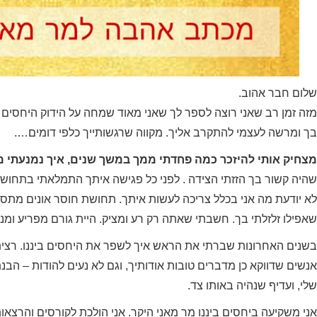
שלום חבר אהוב.
מזה זמן רב שאני רוצה לספר לך שאני מאוד שמחה על הידוק היחסים בי
בך ומרשה לעצמי להתקרב אליך. מקווה שרגשותייך כלפי דומים….
מצחיק אותי להיזכר כמה פחדתי ממך במשך שנים, איך נמנעתי מ
שהיה קשור בך הזזתי הצידה . לפני כל פגישה איתך התמלאתי בתחושת 
לא יודעת מה אני בכלל צריכה לעשות איתך. תחושת חוסר אונים מתסכ
שאפילו זלזלתי בך. חשבתי שאתה רק רע ומציק. היית גורם מפריע ומנג'ס
בשנים האחרונות שברתי את הראש איך לשפר את היחסים ביננו. רצי
אנשים שדווקא כן מדברים טובות אודותיך, וגם לא נעים להודות – הבנ
Sarit Amitay ha
I had the assistance of Sarit
התאמ
שלי, ועדיף שנהיה באותו צד.
business coach fo
during a break in my career
שלו
years now. as 
where I did not know where I
המ
אני משקיעה ביחסים ביננו מר מאני היקר. אני הולכת לקורסים והרצאו