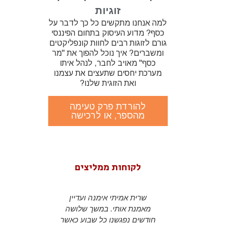
זוגיות
למה אנחנו מתקשים כל כך לדבר על
כסף? מדוע העיסוק בתחום הפיננסי
גורם לזוגות רבים לחוות קונפליקטים
ומשברים? איך נוכל להפוך את "מר
כסף" מאויב לחבר, לנהל איתו
מערכת יחסים שתעצים את עצמנו
ואת הזוגית שלנו?
להורדת פרק טעימה
מהספר, או לרכישה
לקוחות ממליצים
שרית במשך
שרית אמיתי אימנה ועדיין
s been my
ם והעבודה
מאמנת אותי. במשך שלושה
r almost 2
לה תמכה
חודשים נפגשנו כל שבוע כאשר
a CEO and