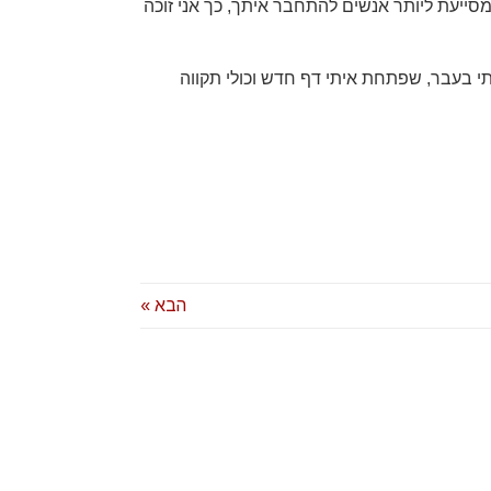
צת גבולות אישיים תוך
SVP, General Manager Japan
מסייעת ליותר אנשים להתחבר איתך, כך אני זוכה
ליך תומך ומעצים.
 בעבר, שפתחת איתי דף חדש וכולי תקווה
נטלי ליבסקי
Biz Dev and Market
strategy Expert
הבא »