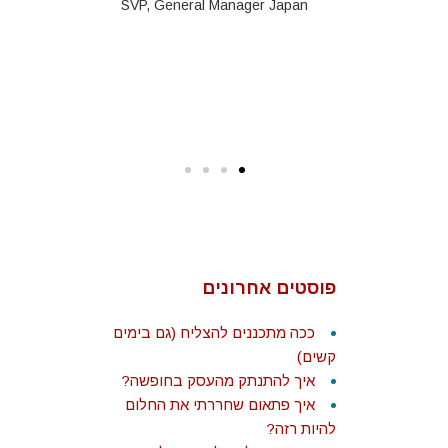
אישיים תוך
SVP, General Manager Japan
 ומעצים.
בסקי
Biz Dev a
strate
פוסטים אחרונים
ככה מתכננים להצליח (גם בימים
קשים)
איך להתנתק מהעסק בחופשה?
איך פתאום שחררתי את החלום
להיות רזה?