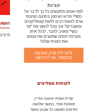
זוגיות
למה אנחנו מתקשים כל כך לדבר על
כסף? מדוע העיסוק בתחום הפיננסי
גורם לזוגות רבים לחוות קונפליקטים
השאר
ומשברים? איך נוכל להפוך את "מר
כסף" מאויב לחבר, לנהל איתו
חייבים
מערכת יחסים שתעצים את עצמנו
ואת הזוגית שלנו?
להורדת פרק טעימה
מהספר, או לרכישה
לקוחות ממליצים
שרית במשך
שרית אמיתי אימנה ועדיין
s been my
ם והעבודה
מאמנת אותי. במשך שלושה
r almost 2
לה תמכה
חודשים נפגשנו כל שבוע כאשר
a CEO and