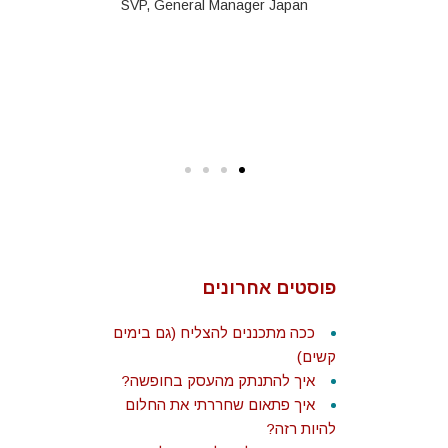
אישיים תוך
SVP, General Manager Japan
 ומעצים.
בסקי
Biz Dev a
strate
פוסטים אחרונים
ככה מתכננים להצליח (גם בימים
קשים)
איך להתנתק מהעסק בחופשה?
איך פתאום שחררתי את החלום
להיות רזה?