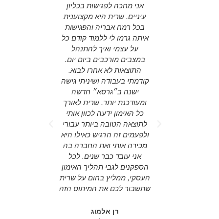
ספורמציה
אני מחכה לפגישות בכליון
ing agency
לשרית יש את
עיניים. שרית היא מקצוענית
ing around
ת האדם בדיוק
בכל רמח אבריה והפגישות
nd actual
 כל החסמים
איתה גרמו לי ללמוד קודם כל
d someone
עורר את
על עצמי ואיך להתנהל
on the "big
ך השדה של
במצבים מורכבים ביום יום.
e room for
 או כל שדה
התוצאות לא אחרו לבוא.
tegy. Sarit
דול של שרית
קודמתי בעבודה ושיניתי גישה
person for
הינו תהליך
ישנה ב״גרסא״ חדשה
aged to do
הליך שמקנה
ומעודכנת יותר. שרית לאורך
ss plans,
וגע במקור
כל האימון ידעה לכוון אותי
opics and
ותה העבודה,
לתוצאה הטובה ביותר עבורי
everyday
טרנספורמציה
ולפעמים זה הרגיש כאילו היא
etter. It is
ים. שרית היא
מכירה אותי ואת החברה בה
re to have
קצועית, חדה
אני עובד כבר שנים. לכל
r! highly
 ותומכת שקל
הספקנים לגבי תהליך האימון
ded!
ך עליה. אני
העסקי, ממליץ בחום על שרית
 להתנסות
שתשבור לכם את המיתוס הזה
rael
רית למפגש
 Xtra mile
צמי שלך,
רן אלמוג