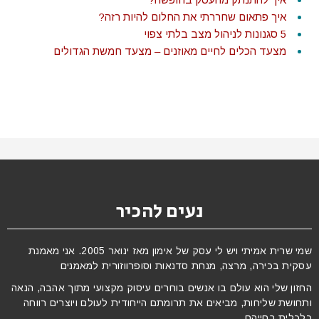
איך פתאום שחררתי את החלום להיות רזה?
5 סגנונות לניהול מצב בלתי צפוי
מצעד הכלים לחיים מאוזנים – מצעד חמשת הגדולים
נעים להכיר
שמי שרית אמיתי ויש לי עסק של אימון מאז ינואר 2005. אני מאמנת
עסקית בכירה, מרצה, מנחת סדנאות וסופרווזורית למאמנים
החזון שלי הוא עולם בו אנשים בוחרים עיסוק מקצועי מתוך אהבה, הנאה
ותחושת שליחות, מביאים את תרומתם הייחודית לעולם ויוצרים רווחה
כלכלית בחייהם.